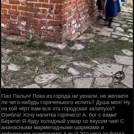
Пал Палыч! Пока из города не уехали, не желаете
ли чего-нибудь горяченького испить? Душа моя! Ну
на кой чёрт вам вся эта городская залипуха?
Озябла! Хочу напитка горячего! А, бог с вами!
Берите! Я буду холодный узвар со вкусом чая! С
ананасными мармеладными шариками и
зефирными ошмётками! А вы? Это чего за бурда