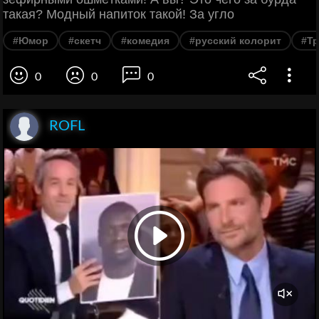
такая? Модный напиток такой! За угло
#Юмор
#скетч
#комедия
#русский колорит
#Т
0
0
0
ROFL