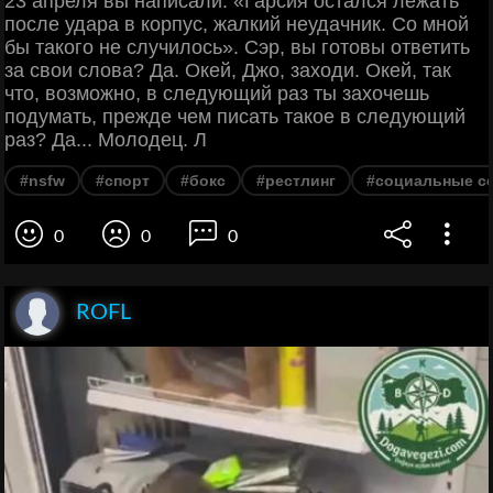
23 апреля вы написали: «Гарсия остался лежать
после удара в корпус, жалкий неудачник. Со мной
бы такого не случилось». Сэр, вы готовы ответить
за свои слова? Да. Окей, Джо, заходи. Окей, так
что, возможно, в следующий раз ты захочешь
подумать, прежде чем писать такое в следующий
раз? Да... Молодец. Л
#nsfw
#спорт
#бокс
#рестлинг
#социальные с
0
0
0
ROFL