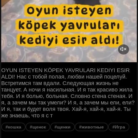
OYUN ISTEYEN KÖPEK YAVRULARI KEDIYI ESIR
ALDI! Нас с тобой полая, любви нашей поцелуй.
Встретимся там вдали. Следующая жизнь не
танцует. А ночи я насильная. И я так красиво жила
тебя. И я болью, больная. Словно стена стеная. И
я, а зачем мы так умели? И я, а зачем мы ели, ели?
И я, так и будет воля твоя. Хай-я, хай-я, хай-я. Ты
же знаешь, что я с т
#кошка
#щенок
#щенки
#животные
#Игра