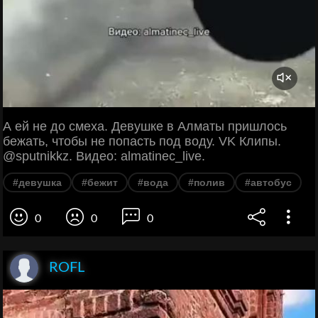
А ей не до смеха. Девушке в Алматы пришлось
бежать, чтобы не попасть под воду. VK Клипы.
@sputnikkz. Видео: almatinec_live.
#девушка
#бежит
#вода
#полив
#автобус
0
0
0
ROFL