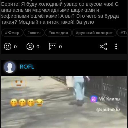
Берите! Я буду холодный узвар со вкусом чая! С
ананасными мармеладными шариками и
зефирными ошмётками! А вы? Это чего за бурда
такая? Модный напиток такой! За угло
#Юмор
#скетч
#комедия
#русский колорит
#Т
0
0
0
ROFL