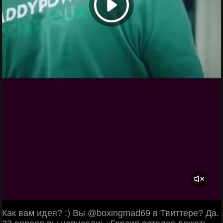
Как вам идея? :) Вы @boxingmad69 в Твиттере? Да.