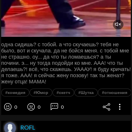
одна сидишь? с тобой. а что скучаешь? тебя не
было, вот и скучала. да не бойся меня. с тобой мне
не страшно. оу... да что ты ломаешься? а ты
почини. э... ну тогда подойди ко мне. ААА! что ты
делаешь?! всё, что скажешь. УАААУ! я буду кричать!
я тоже. ААА! я сейчас жену позову! так ты женат?
жену отца! МАМА!
#комедия
#Юмор
#скетч
#Шутка
#отношения
0
0
0
ROFL