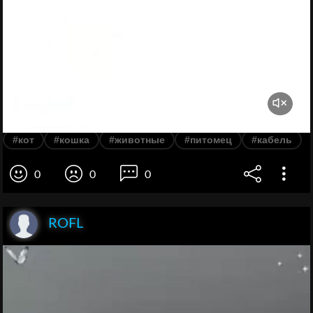
#кот
#кошка
#животные
#питомец
#кабель
0
0
0
ROFL