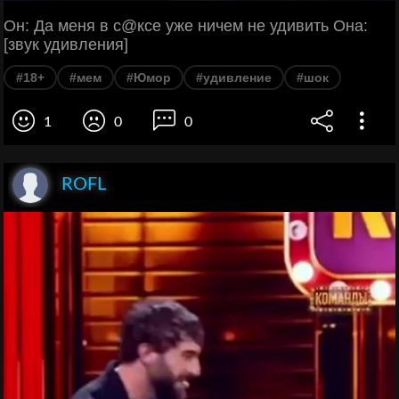
Он: Да меня в с@ксе уже ничем не удивить Она:
[звук удивления]
#18+
#мем
#Юмор
#удивление
#шок
1
0
0
ROFL