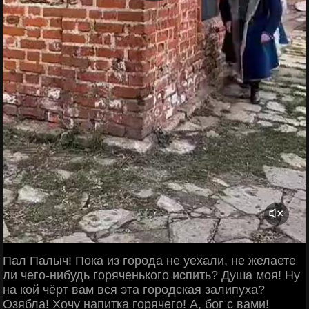
Пал Палыч! Пока из города не уехали, не желаете
ли чего-нибудь горяченького испить? Душа моя! Ну
на кой чёрт вам вся эта городская залипуха?
Озябла! Хочу напитка горячего! А, бог с вами!