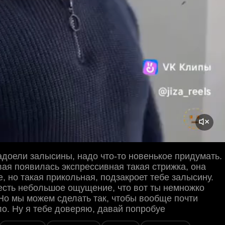
адоели залысины, надо что-то новенькое придумать.
вая появилась экспрессивная такая стрижка, она
е, но такая прикольная, подзакроет тебе залысину.
есть небольшое ощущение, что вот ты немножко
Но мы можем сделать так, чтобы вообще почти
о. Ну я тебе доверяю, давай попробуе