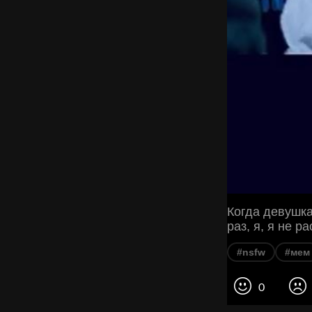
Когда девушк
раз, я, я не р
#nsfw
#мем
0