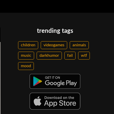
trending tags
children
videogames
animals
music
darkhumor
fail
wtf
mood