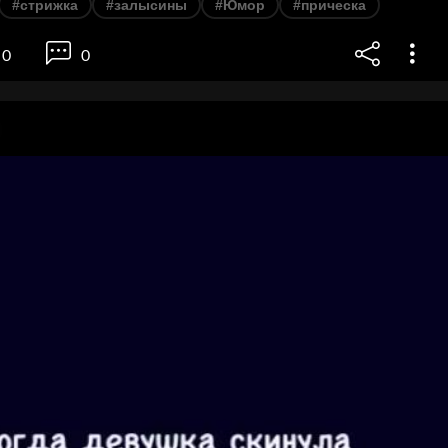
#стрижка
#залысины
#Юмор
#прическа
0
0