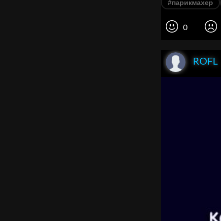
#парикмахер
0
ROFL