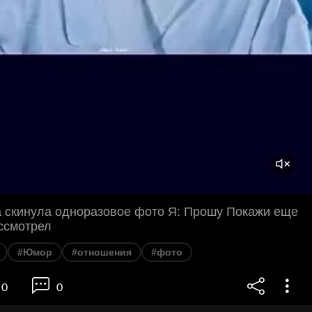
а скинула одноразовое фото Я: Прошу Покажи еще
ассмотрел
#Юмор
#отношения
#фото
0
0